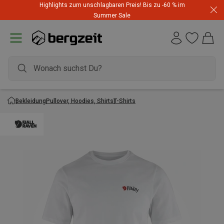
Highlights zum unschlagbaren Preis! Bis zu -60 % im
Summer Sale
Bekleidung
Pullover, Hoodies, Shirts
T-Shirts