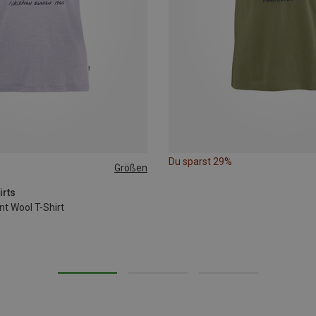
Du sparst 29%
Größen
S
M
L
XL
irts
t Wool T-Shirt