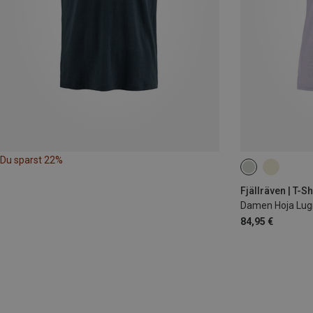
Du sparst 22%
XXS
XS
Fjällräven | T-Sh
Damen Hoja Lugn
84,95 €