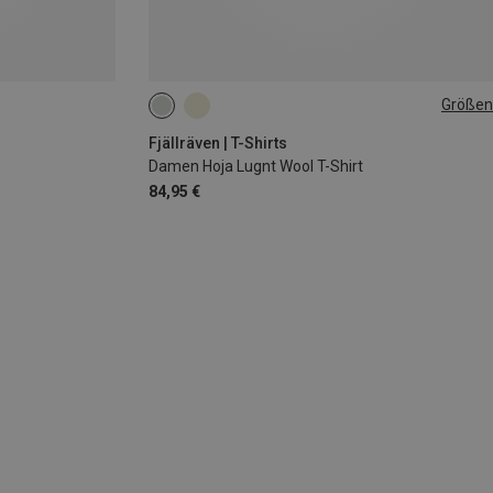
Größen
XXS
XS
S
M
L
XL
Fjällräven | T-Shirts
Damen Hoja Lugnt Wool T-Shirt
84,95 €