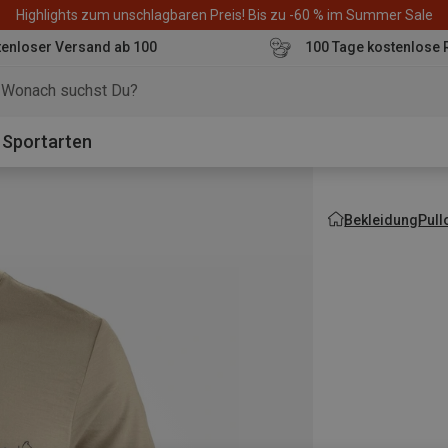
Highlights zum unschlagbaren Preis! Bis zu -60 % im Summer Sale
enloser Versand ab 100
100 Tage kostenlose 
o
Sportarten
Bekleidung
Pull