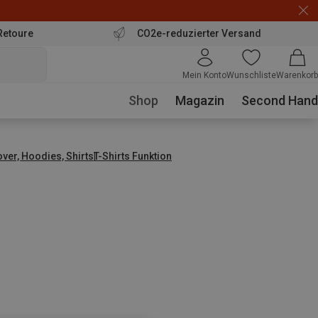
Retoure
CO2e-reduzierter Versand
Mein Konto
Wunschliste
Warenkorb
Shop
Magazin
Second Hand
over, Hoodies, Shirts
T-Shirts Funktion