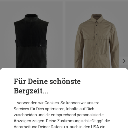
Für Deine schönste
Bergzeit...
Du sparst 21%
Größen
S
M
L
XL
Fjällräven
… verwenden wir Cookies. So können wir unsere
Herren Hoja Rider's Wind Jacke
Services für Dich optimieren, Inhalte auf Dich
199,95 €
zuschneiden und dir entsprechend personalisierte
Anzeigen zeigen. Deine Zustimmung schließt ggf. die
Verarbeitung Deiner Daten u.a. auch in den USA ein.