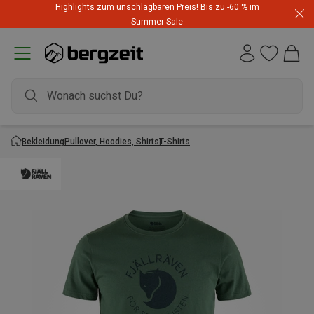
Highlights zum unschlagbaren Preis! Bis zu -60 % im
Summer Sale
Bekleidung
Pullover, Hoodies, Shirts
T-Shirts