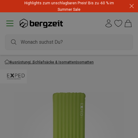
Highlights zum unschlagbaren Preis! Bis zu -60 % im
Summer Sale
Ausrüstung
Schlafsäcke & Isomatten
Isomatten