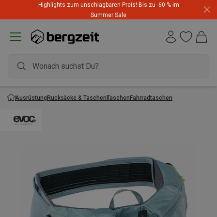
Highlights zum unschlagbaren Preis! Bis zu -60 % im
Summer Sale
Ausrüstung
Rucksäcke & Taschen
Taschen
Fahrradtaschen