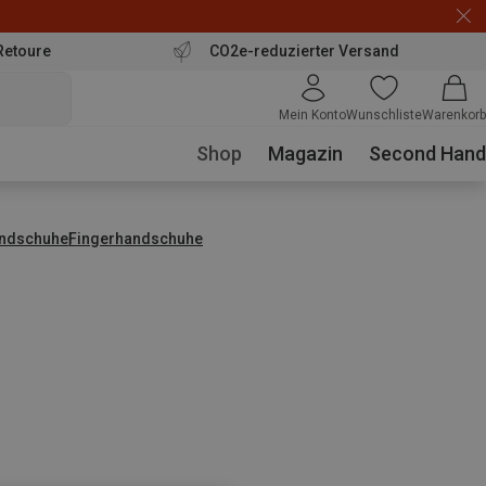
Retoure
CO2e-reduzierter Versand
Mein Konto
Wunschliste
Warenkorb
Shop
Magazin
Second Hand
ndschuhe
Fingerhandschuhe