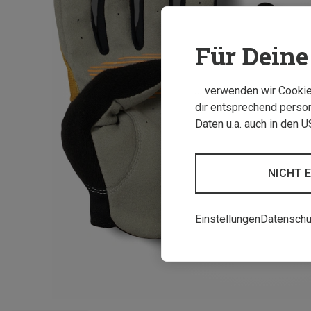
Für Deine 
… verwenden wir Cookies
dir entsprechend person
Daten u.a. auch in den 
NICHT 
Einstellungen
Datenschu