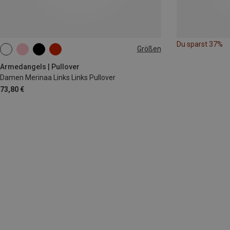
Du sparst 37%
Größen
XS
S
M
L
Armedangels | Pullover
Damen Merinaa Links Links Pullover
73,80 €