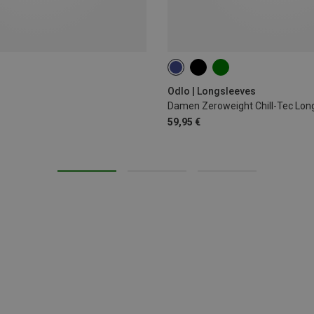
XS
S
M
L
XL
Odlo | Longsleeves
Damen Zeroweight Chill-Tec Lon
59,95 €