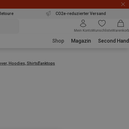
Retoure
CO2e-reduzierter Versand
Mein Konto
Wunschliste
Warenkorb
Shop
Magazin
Second Hand
over, Hoodies, Shirts
Tanktops