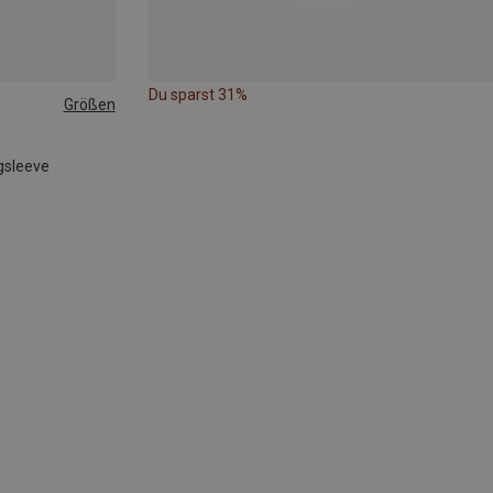
Du sparst 31%
Größen
gsleeve