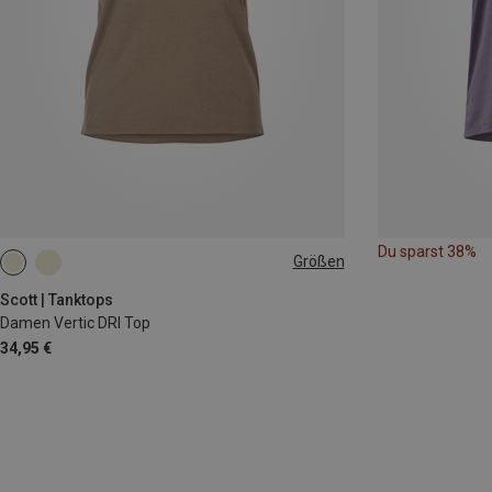
Du sparst 38%
Größen
XS
S
M
L
Scott | Tanktops
Damen Vertic DRI Top
34,95 €