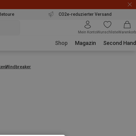
Retoure
CO2e-reduzierter Versand
Mein Konto
Wunschliste
Warenkorb
Shop
Magazin
Second Hand
ken
Windbreaker