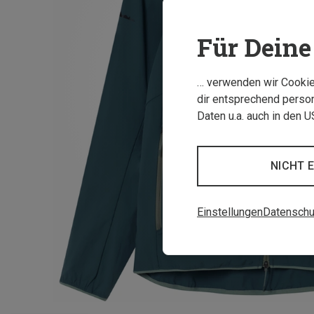
Für Deine 
… verwenden wir Cookies
dir entsprechend person
Daten u.a. auch in den 
NICHT 
Einstellungen
Datenschu