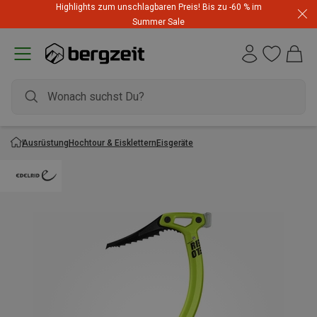
Highlights zum unschlagbaren Preis! Bis zu -60 % im
Summer Sale
Ausrüstung
Hochtour & Eisklettern
Eisgeräte