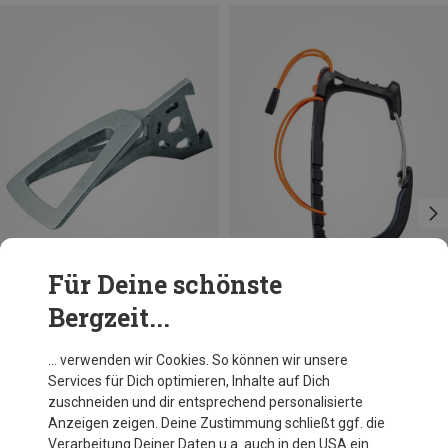
Für Deine schönste
Bergzeit...
Edelrid
Petzl
… verwenden wir Cookies. So können wir unsere
Rage Eisgerät Haue
Caritool Evo Eisschrauben Halter
Services für Dich optimieren, Inhalte auf Dich
16,52 €
14,95 €
zuschneiden und dir entsprechend personalisierte
Anzeigen zeigen. Deine Zustimmung schließt ggf. die
Verarbeitung Deiner Daten u.a. auch in den USA ein.