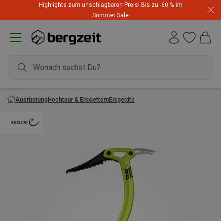
Highlights zum unschlagbaren Preis! Bis zu -60 % im
Summer Sale
Ausrüstung
Hochtour & Eisklettern
Eisgeräte