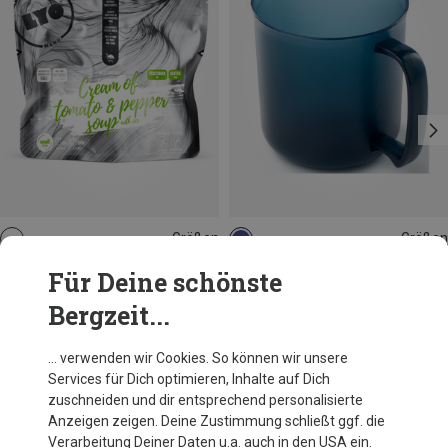
Größen
Größen
60G
0.414L
Lyofood
GSI
Für Deine schönste
Tomaten Paprika Cremesuppe mit Reis
Infinity Trinkbecher
Bergzeit...
5,95 €
5,94 €
… verwenden wir Cookies. So können wir unsere
Services für Dich optimieren, Inhalte auf Dich
Andere Kunden kauften auch
zuschneiden und dir entsprechend personalisierte
Anzeigen zeigen. Deine Zustimmung schließt ggf. die
Verarbeitung Deiner Daten u.a. auch in den USA ein.