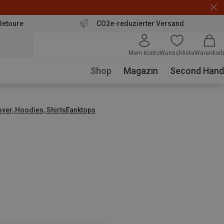
Retoure
CO2e-reduzierter Versand
Mein Konto
Wunschliste
Warenkorb
Shop
Magazin
Second Hand
over, Hoodies, Shirts
Tanktops