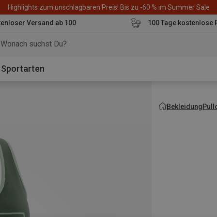
Highlights zum unschlagbaren Preis! Bis zu -60 % im Summer Sale
enloser Versand ab 100
100 Tage kostenlose 
o
Sportarten
Bekleidung
Pull