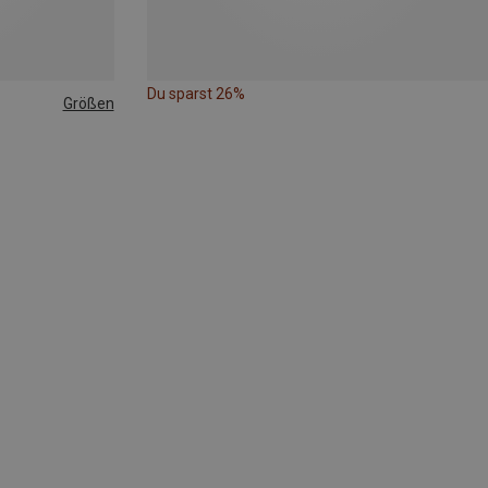
Du sparst 26%
Größen