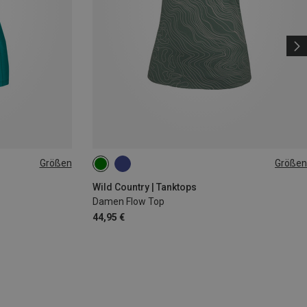
Größen
Größen
XS
S
M
Wild Country | Tanktops
Damen Flow Top
44,95 €