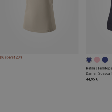
Du sparst 20%
XS
S
Rafiki | Tanktop
Damen Suesca 
44,95 €