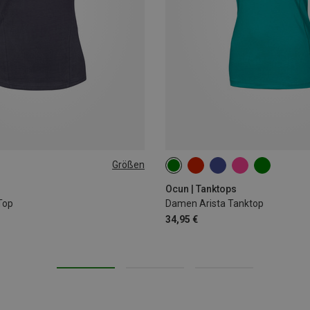
Größen
XS
L
s
Ocun | Tanktops
Top
Damen Arista Tanktop
34,95 €