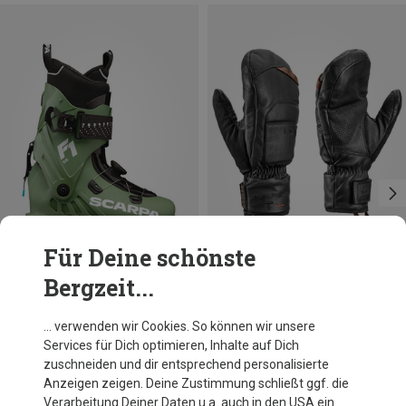
Für Deine schönste
Bergzeit...
Du sparst 10%
Größen
7
7.5
9
9.5
10
Leki
… verwenden wir Cookies. So können wir unsere
Montera Prime Handschuhe
Services für Dich optimieren, Inhalte auf Dich
114,95 €
zuschneiden und dir entsprechend personalisierte
Anzeigen zeigen. Deine Zustimmung schließt ggf. die
Verarbeitung Deiner Daten u.a. auch in den USA ein.