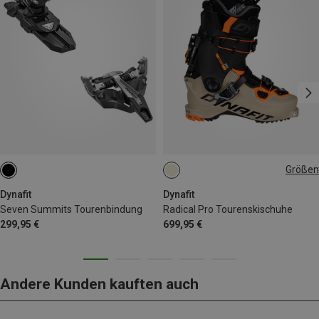
Größen
39|39.5
46
47|47.5
Dynafit
Dynafit
Seven Summits Tourenbindung
Radical Pro Tourenskischuhe
299,95 €
699,95 €
Andere Kunden kauften auch