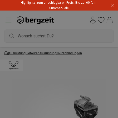
Highlights zum unschlagbaren Preis! Bis zu -60 % im
Summer Sale
Ausrüstung
Skitourenausrüstung
Tourenbindungen