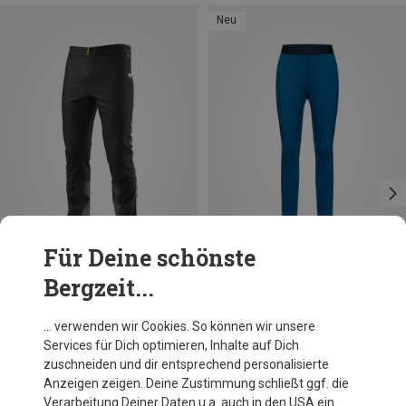
Neu
Für Deine schönste
Bergzeit...
Du sparst bis 30%
Größen
XS
S
M
L
XL
Dynafit
… verwenden wir Cookies. So können wir unsere
DNA PTC Alpha Hose
Services für Dich optimieren, Inhalte auf Dich
239,95 €
zuschneiden und dir entsprechend personalisierte
Anzeigen zeigen. Deine Zustimmung schließt ggf. die
Verarbeitung Deiner Daten u.a. auch in den USA ein.