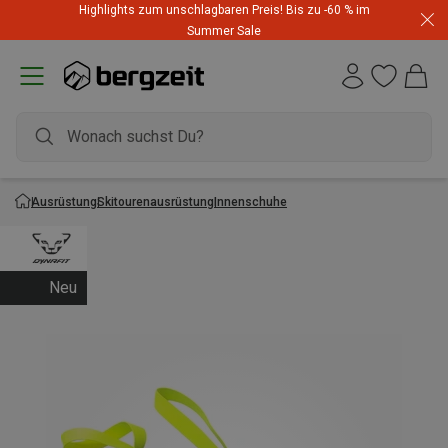
Highlights zum unschlagbaren Preis! Bis zu -60 % im
Summer Sale
Ausrüstung
Skitourenausrüstung
Innenschuhe
Neu