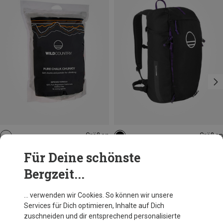
Größen
Größen
350G
25L
Wild Country
Wild Country
Für Deine schönste
Pure Chunky 350g Chalk
Progress 25 Kletterrucksack
Bergzeit...
11,92 €
109,20 €
… verwenden wir Cookies. So können wir unsere
Services für Dich optimieren, Inhalte auf Dich
Andere Kunden kauften auch
zuschneiden und dir entsprechend personalisierte