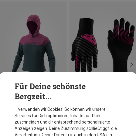
Für Deine schönste
Bergzeit...
Du sparst 34%
Größen
L
XL
Dynafit
… verwenden wir Cookies. So können wir unsere
Alpine Reflective Handschuhe
Services für Dich optimieren, Inhalte auf Dich
49,95 €
zuschneiden und dir entsprechend personalisierte
Anzeigen zeigen. Deine Zustimmung schließt ggf. die
Verarbeitung Deiner Daten u.a. auch in den USA ein.