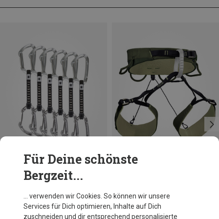
Für Deine schönste
Bergzeit...
Du sparst 26%
Größen
12CM
Skylotec
… verwenden wir Cookies. So können wir unsere
Lime Set M-UL 6er Pack Expressset
Services für Dich optimieren, Inhalte auf Dich
118,70 €
zuschneiden und dir entsprechend personalisierte