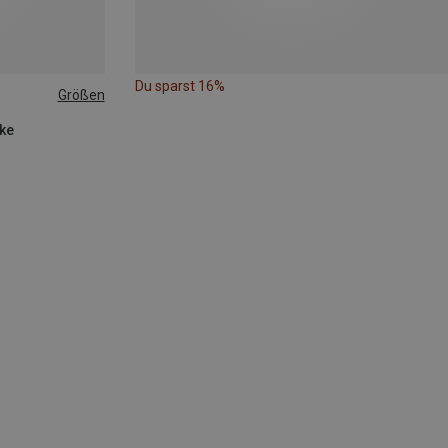
Du sparst 16%
Größen
cke