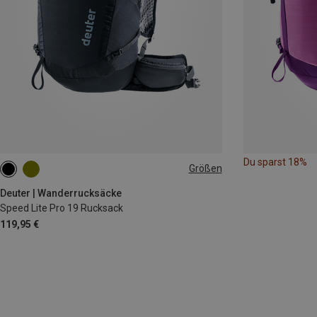
Du sparst 18%
Größen
19L
Deuter | Wanderrucksäcke
Speed Lite Pro 19 Rucksack
119,95 €