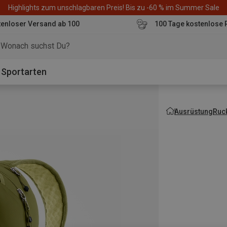
Highlights zum unschlagbaren Preis! Bis zu -60 % im Summer Sale
enloser Versand ab 100
100 Tage kostenlose 
o
Sportarten
Ausrüstung
Ruc