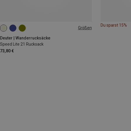
Du sparst 15%
Größen
21L
Deuter | Wanderrucksäcke
Speed Lite 21 Rucksack
73,80 €