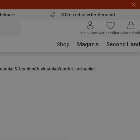
Retoure
CO2e-reduzierter Versand
Mein Konto
Wunschliste
Warenkorb
Shop
Magazin
Second Hand
ksäcke & Taschen
Rucksäcke
Wanderrucksäcke