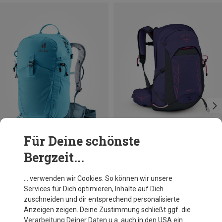
Für Deine schönste
Bergzeit...
Du sparst 29%
Größen
22L
Osprey
… verwenden wir Cookies. So können wir unsere
Damen Tempest 22 Rucksack
Services für Dich optimieren, Inhalte auf Dich
139,95 €
zuschneiden und dir entsprechend personalisierte
Anzeigen zeigen. Deine Zustimmung schließt ggf. die
Verarbeitung Deiner Daten u.a. auch in den USA ein.