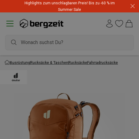
Highlights zum unschlagbaren Preis! Bis zu -60 % im
Summer Sale
Ausrüstung
Rucksäcke & Taschen
Rucksäcke
Fahrradrucksäcke