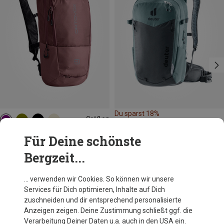
Du sparst 18%
Größen
15L
Ortovox
Für Deine schönste
Sequence Daypack 15 Rucksack
Bergzeit...
147,70 €
… verwenden wir Cookies. So können wir unsere
Services für Dich optimieren, Inhalte auf Dich
Andere Kunden kauften auch
zuschneiden und dir entsprechend personalisierte
Anzeigen zeigen. Deine Zustimmung schließt ggf. die
Verarbeitung Deiner Daten u.a. auch in den USA ein.