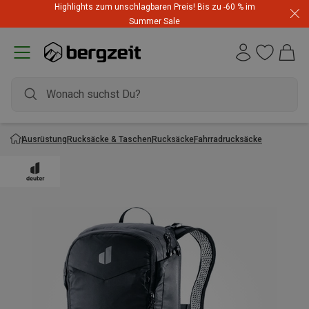
Highlights zum unschlagbaren Preis! Bis zu -60 % im
Summer Sale
Ausrüstung
Rucksäcke & Taschen
Rucksäcke
Fahrradrucksäcke