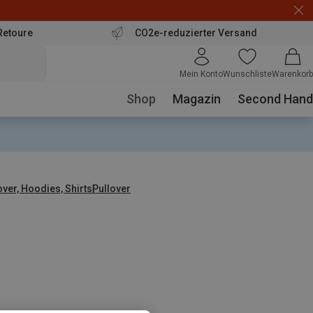
Retoure
CO2e-reduzierter Versand
Mein Konto
Wunschliste
Warenkorb
Shop
Magazin
Second Hand
over, Hoodies, Shirts
Pullover