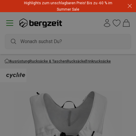
Highlights zum unschlagbaren Preis! Bis zu -60 % im
Summer Sale
Ausrüstung
Rucksäcke & Taschen
Rucksäcke
Trinkrucksäcke