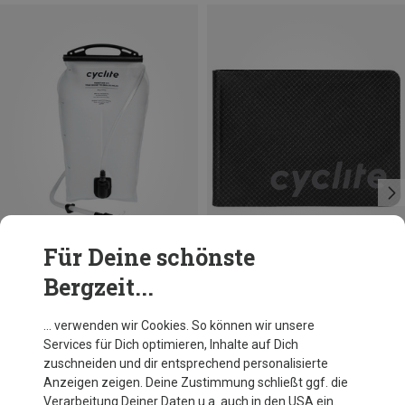
Für Deine schönste
Bergzeit...
Größen
Größen
2L
ONE SIZE
Cyclite
Cyclite
… verwenden wir Cookies. So können wir unsere
Hydration Bladder / 01 Trinkblase
Wallet / 02 Geldbeutel
Services für Dich optimieren, Inhalte auf Dich
44,95 €
39,95 €
zuschneiden und dir entsprechend personalisierte
Anzeigen zeigen. Deine Zustimmung schließt ggf. die
Verarbeitung Deiner Daten u.a. auch in den USA ein.