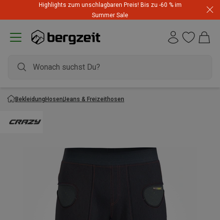
Highlights zum unschlagbaren Preis! Bis zu -60 % im
Summer Sale
Bekleidung
Hosen
Jeans & Freizeithosen