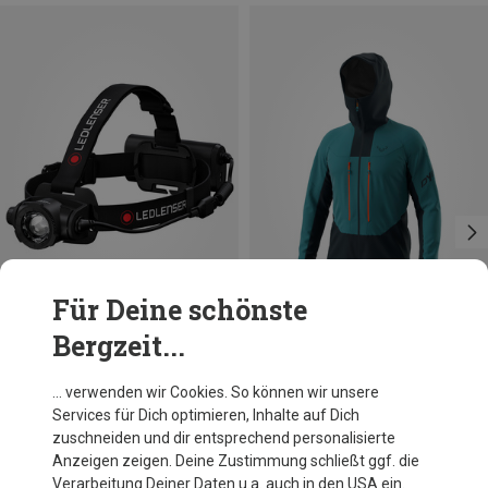
Für Deine schönste
Bergzeit...
Größen
S
XL
Ledlenser
Dynafit
… verwenden wir Cookies. So können wir unsere
H15R Core Stirnlampe
Herren TLT Dynastretch Jacke
Services für Dich optimieren, Inhalte auf Dich
169,20 €
219,95 €
zuschneiden und dir entsprechend personalisierte
Anzeigen zeigen. Deine Zustimmung schließt ggf. die
Verarbeitung Deiner Daten u.a. auch in den USA ein.