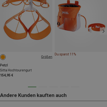
Du sparst 11%
Größen
65-71CM
71-77CM
77-84CM
84-92CM
Petzl
Sitta Hochtourengurt
154,95 €
Andere Kunden kauften auch