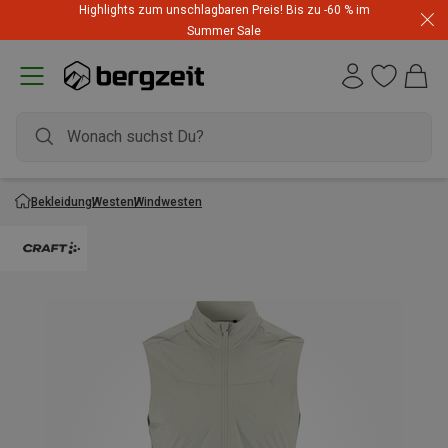
Highlights zum unschlagbaren Preis! Bis zu -60 % im
Summer Sale
Bekleidung
Westen
Windwesten