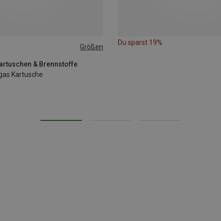
Du sparst 19%
Größen
artuschen & Brennstoffe
gas Kartusche