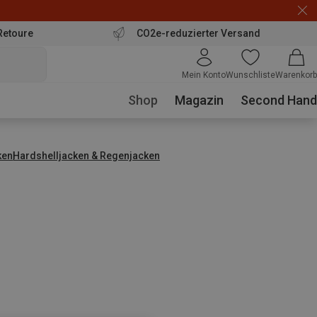
Retoure
CO2e-reduzierter Versand
Mein Konto
Wunschliste
Warenkorb
Shop
Magazin
Second Hand
ken
Hardshelljacken & Regenjacken