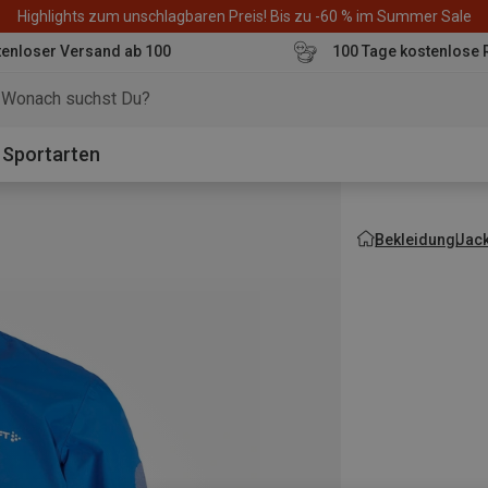
Highlights zum unschlagbaren Preis! Bis zu -60 % im Summer Sale
enloser Versand ab 100
100 Tage kostenlose 
o
Sportarten
Bekleidung
Jac