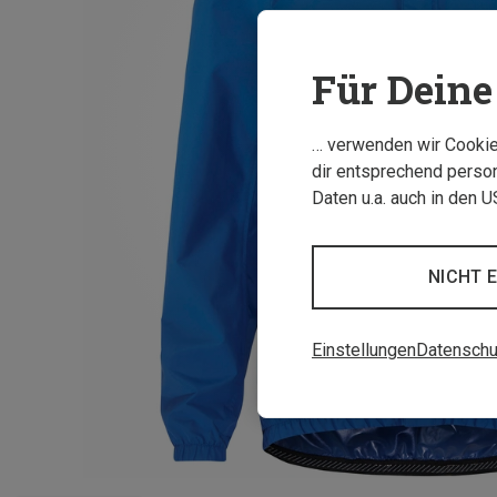
Für Deine 
… verwenden wir Cookies
dir entsprechend person
Daten u.a. auch in den 
NICHT 
Einstellungen
Datenschu