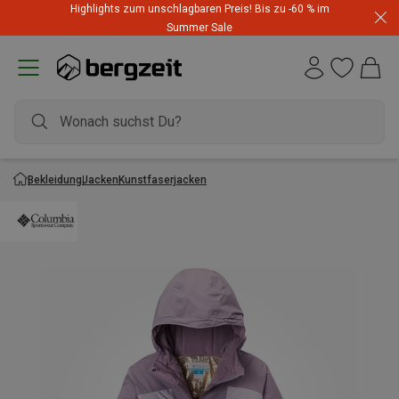
Highlights zum unschlagbaren Preis! Bis zu -60 % im
Summer Sale
Bekleidung
Jacken
Kunstfaserjacken