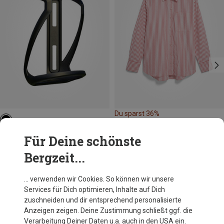
Du sparst 36%
Blackburn
Für Deine schönste
Clutch Cage Flaschenhalter
Bergzeit...
19,95 €
… verwenden wir Cookies. So können wir unsere
Services für Dich optimieren, Inhalte auf Dich
Andere Kunden kauften auch
zuschneiden und dir entsprechend personalisierte
Anzeigen zeigen. Deine Zustimmung schließt ggf. die
Verarbeitung Deiner Daten u.a. auch in den USA ein.