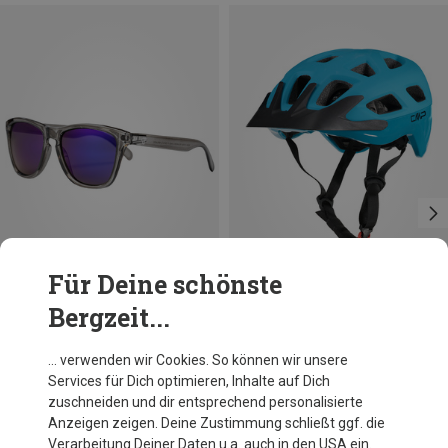
Für Deine schönste
Bergzeit...
Größen
Größen
M-L
55-58CM
59-61CM
Chpo
CMP
… verwenden wir Cookies. So können wir unsere
Bodhi Polarized Sonnenbrille
MTB Helm
Services für Dich optimieren, Inhalte auf Dich
34,95 €
45,46 €
zuschneiden und dir entsprechend personalisierte
Anzeigen zeigen. Deine Zustimmung schließt ggf. die
Verarbeitung Deiner Daten u.a. auch in den USA ein.