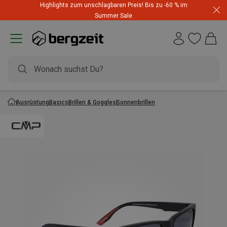
Highlights zum unschlagbaren Preis! Bis zu -60 % im
Summer Sale
Ausrüstung
Basics
Brillen & Goggles
Sonnenbrillen