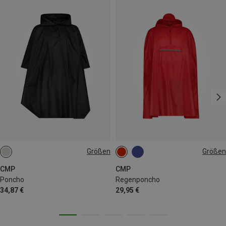
Größen
Größen
L|XL
M|S
XS
M
XL
CMP
CMP
Poncho
Regenponcho
34,87 €
29,95 €