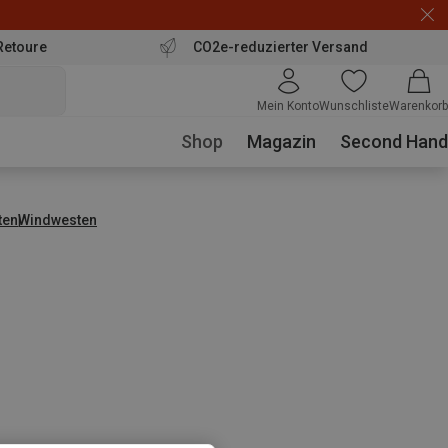
Retoure
CO2e-reduzierter Versand
Mein Konto
Wunschliste
Warenkorb
Shop
Magazin
Second Hand
ten
Windwesten