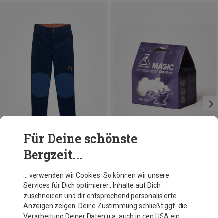
Für Deine schönste
Bergzeit...
Du sparst bis 47%
Größen
61G
Friction Labs
… verwenden wir Cookies. So können wir unsere
Magic Sphere Chalk Ball
Services für Dich optimieren, Inhalte auf Dich
9,86 €
zuschneiden und dir entsprechend personalisierte
Anzeigen zeigen. Deine Zustimmung schließt ggf. die
Verarbeitung Deiner Daten u.a. auch in den USA ein.