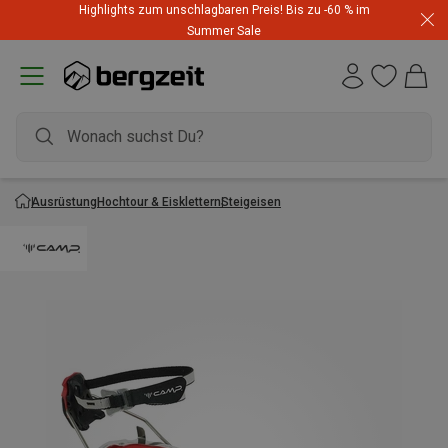
Highlights zum unschlagbaren Preis! Bis zu -60 % im
Summer Sale
Ausrüstung
Hochtour & Eisklettern
Steigeisen