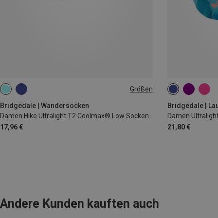
Größen
35|36|37
38|39|40
41|42|43
35|36|37
38
Bridgedale | Wandersocken
Bridgedale | La
Damen Hike Ultralight T2 Coolmax® Low Socken
17,96 €
21,80 €
Andere Kunden kauften auch