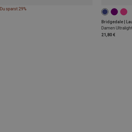
Du sparst 29%
35|36|37
38
Bridgedale | La
21,80 €