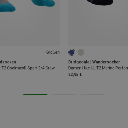
Größen
|39|40
41|42|43
35|36|37
38|39|40
41|42|43
ufsocken
Bridgedale | Wandersocken
Damen Ultralight T2 Coolmax® Sport 3/4 Crew Socken
22,95 €