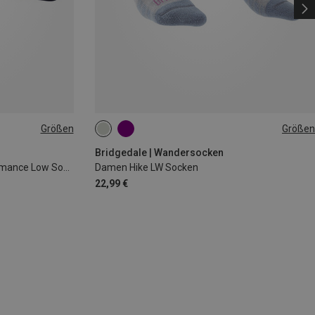
Größen
Größen
35|36|37
38|39|40
41|42|43
Bridgedale | Wandersocken
Damen Hike UL T2 Merino Performance Low Socken
Damen Hike LW Socken
22,99 €