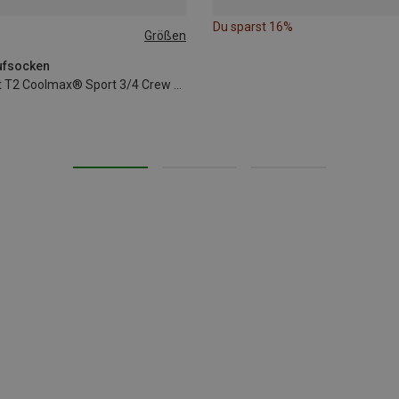
Du sparst 16%
Größen
|39|40
41|42|43
ufsocken
Damen Ultralight T2 Coolmax® Sport 3/4 Crew Socken