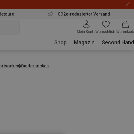
Retoure
CO2e-reduzierter Versand
Mein Konto
Wunschliste
Warenkorb
Shop
Magazin
Second Hand
ortsocken
Wandersocken