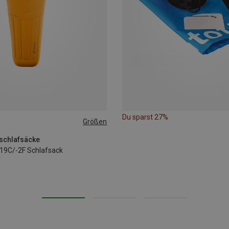
Du sparst 27%
Größen
EFT
nschlafsäcke
-19C/-2F Schlafsack