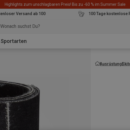
Highlights zum unschlagbaren Preis! Bis zu -60 % im Summer Sale
enloser Versand ab 100
100 Tage kostenlose 
o
Sportarten
Ausrüstung
Ski