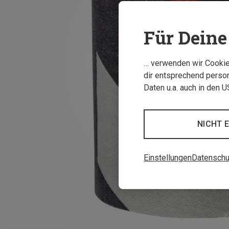
Für Deine 
… verwenden wir Cookies
dir entsprechend person
Daten u.a. auch in den 
NICHT 
Einstellungen
Datenschu