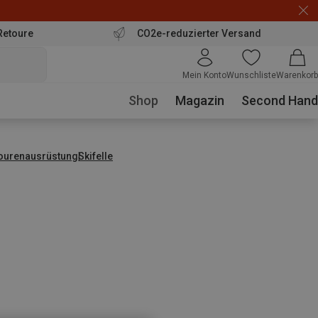
Retoure
CO2e-reduzierter Versand
Mein Konto
Wunschliste
Warenkorb
Shop
Magazin
Second Hand
tourenausrüstung
Skifelle