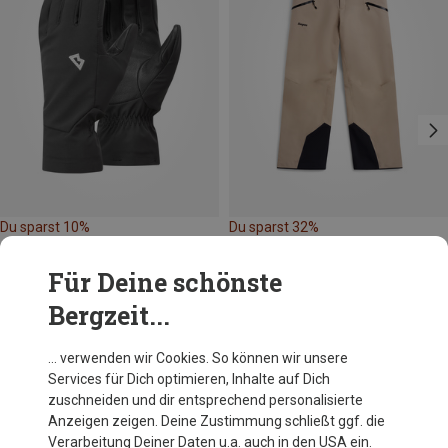
Du sparst 10%
Du sparst 32%
Für Deine schönste
Bergzeit...
… verwenden wir Cookies. So können wir unsere
Services für Dich optimieren, Inhalte auf Dich
Andere Kunden kauften auch
zuschneiden und dir entsprechend personalisierte
Anzeigen zeigen. Deine Zustimmung schließt ggf. die
Verarbeitung Deiner Daten u.a. auch in den USA ein.