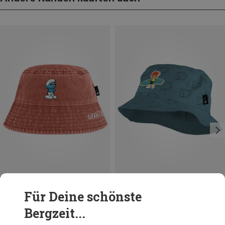
Du sparst 21%
Größen
ONE SIZE
Für Deine schönste
Bavarian Caps
Bergzeit...
Pumuckl Surft Hut
29,95 €