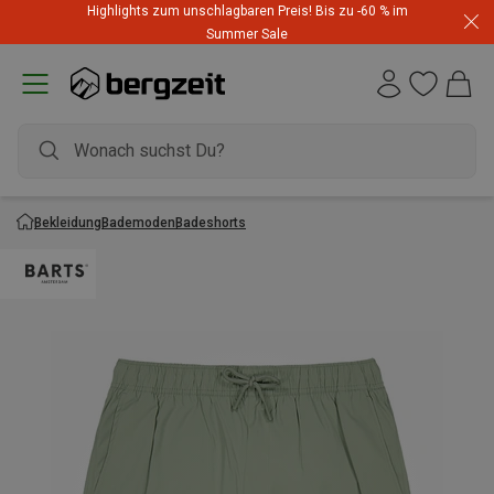
Highlights zum unschlagbaren Preis! Bis zu -60 % im
Summer Sale
Bekleidung
Bademoden
Badeshorts