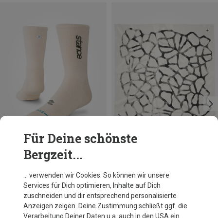
Für Deine schönste
Bergzeit...
Du sparst 35%
Größen
ONE SIZE
Salomon
… verwenden wir Cookies. So können wir unsere
Gravel GFX Bandana
Services für Dich optimieren, Inhalte auf Dich
39,95 €
zuschneiden und dir entsprechend personalisierte
Anzeigen zeigen. Deine Zustimmung schließt ggf. die
Verarbeitung Deiner Daten u.a. auch in den USA ein.