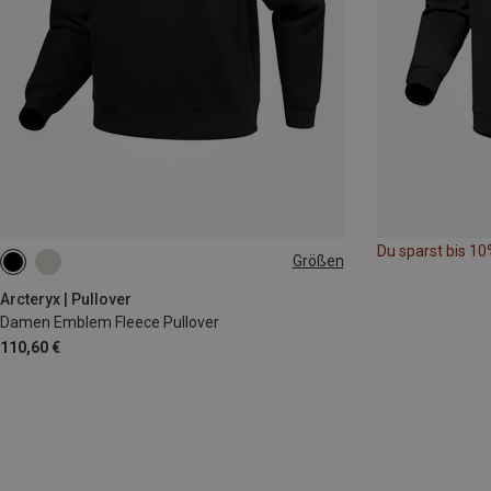
Du sparst bis 10
Größen
XS
S
M
L
Arcteryx | Pullover
Damen Emblem Fleece Pullover
110,60 €