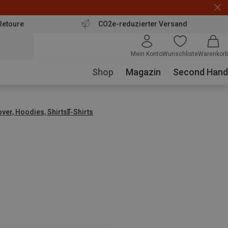
Retoure
CO2e-reduzierter Versand
Mein Konto
Wunschliste
Warenkorb
Shop
Magazin
Second Hand
over, Hoodies, Shirts
T-Shirts