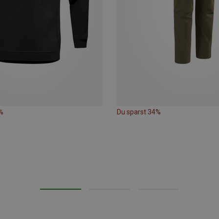
%
Du sparst 34%