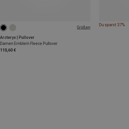
Du sparst 37%
Größen
XS
S
M
L
Arcteryx | Pullover
Damen Emblem Fleece Pullover
110,60 €