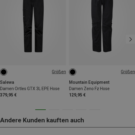
Größen
Größen
XS
S
M
L
XL
Salewa
Mountain Equipment
Damen Ortles GTX 3L EPE Hose
Damen Zeno Fz Hose
379,95 €
129,95 €
Andere Kunden kauften auch