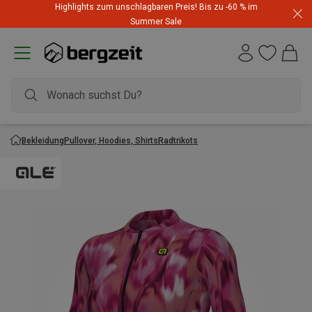
Highlights zum unschlagbaren Preis! Bis zu -60 % im
Summer Sale
Bekleidung
Pullover, Hoodies, Shirts
Radtrikots