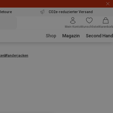
Retoure
CO2e-reduzierter Versand
Mein Konto
Wunschliste
Warenkorb
Shop
Magazin
Second Hand
ken
Wanderjacken