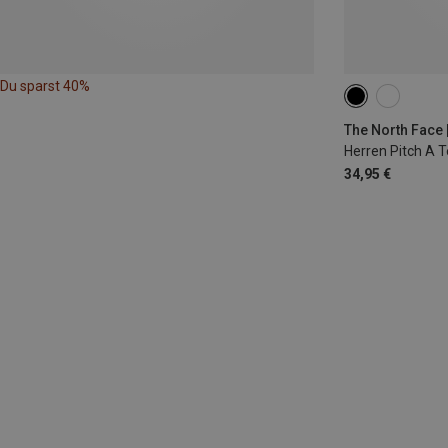
Du sparst 40%
S
M
L
The North Face |
Herren Pitch A T
34,95 €