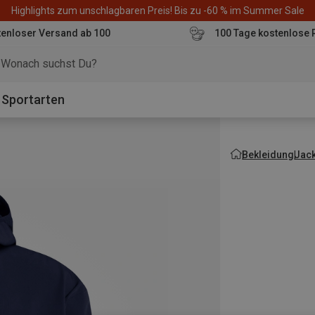
Highlights zum unschlagbaren Preis! Bis zu -60 % im Summer Sale
enloser Versand ab 100
100 Tage kostenlose 
o
Sportarten
Bekleidung
Jac