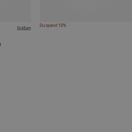
Du sparst 10%
Größen
t