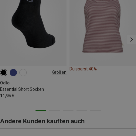
Du sparst 40%
Größen
36|37|38
39|40|41
45|46|47
Odlo
Essential Short Socken
11,95 €
Andere Kunden kauften auch