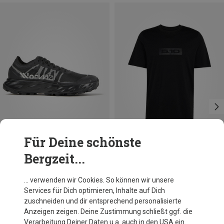
Für Deine schönste
Bergzeit...
Du sparst 39%
Größen
NNormal
… verwenden wir Cookies. So können wir unsere
Kjerag Brut Schuhe
Services für Dich optimieren, Inhalte auf Dich
199,95 €
zuschneiden und dir entsprechend personalisierte
Anzeigen zeigen. Deine Zustimmung schließt ggf. die
Verarbeitung Deiner Daten u.a. auch in den USA ein.