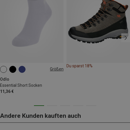
Du sparst 18%
Größen
39|40|41
42|43|44
45|46|47
Odlo
Essential Short Socken
11,36 €
Andere Kunden kauften auch