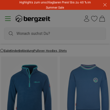
Highlights zum unschlagbaren Preis! Bis zu -60 % im
Summer Sale
Sale
Kinder
Bekleidung
Pullover, Hoodies, Shirts