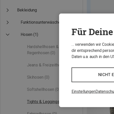
Bekleidung
Funktionsunterwäsche
Für Deine 
Hosen
(1)
… verwenden wir Cookies
Hardshellhosen &
dir entsprechend person
Regenhosen
(0)
Daten u.a. auch in den 
Jeans & Freizeithosen
(0)
NICHT 
Skihosen
(0)
Softshellhosen
(0)
Einstellungen
Datenschu
Tights & Leggings
(1)
Fahrradhosen
(0)