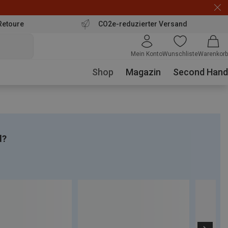
Retoure
CO2e-reduzierter Versand
Mein Konto
Wunschliste
Warenkorb
Shop
Magazin
Second Hand
d?