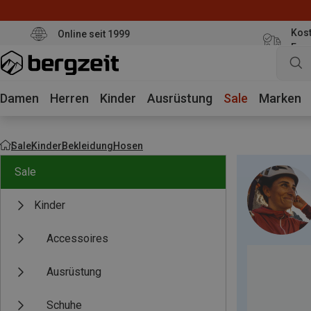
Kost
Online seit 1999
Eur
Damen
Herren
Kinder
Ausrüstung
Sale
Marken
Sale
Kinder
Bekleidung
Hosen
Sale
Kinder
Accessoires
Ausrüstung
Schuhe