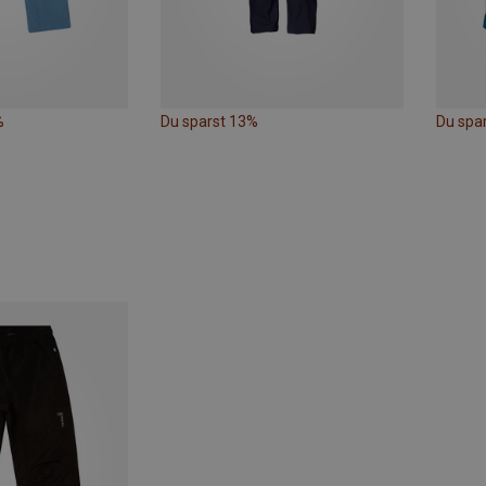
%
Du sparst 13%
Du spar