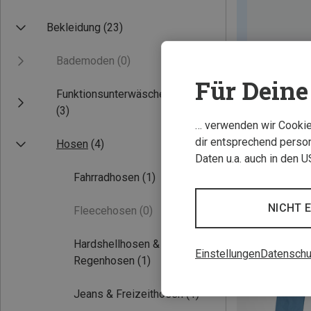
Bekleidung
(23)
Bademoden
(0)
Für Deine 
Funktionsunterwäsche
(3)
… verwenden wir Cookies
dir entsprechend person
Hosen
(4)
Daten u.a. auch in den 
Fahrradhosen
(1)
NICHT 
Fleecehosen
(0)
Hardshellhosen &
Einstellungen
Datenschu
Regenhosen
(1)
Jeans & Freizeithosen
(1)