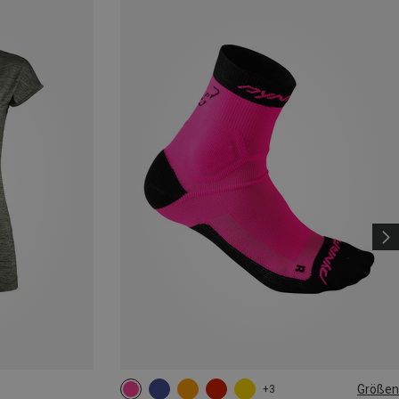
Größen
+3
35|36|37|38
39|40|41|42
43|44|45|46