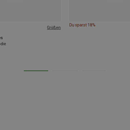
Du sparst 18%
Größen
es
odie