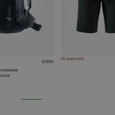
Du sparst 40%
Größen
drucksäcke
cksack