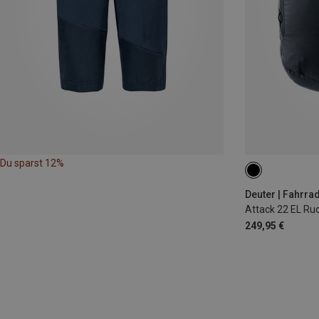
Du sparst 12%
22L
Deuter | Fahrra
Attack 22 EL Ru
249,95 €