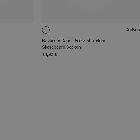
Größen
36|37|38|39|40
41|42|43|44|45|46
Bavarian Caps | Freizeitsocken
Skateboard Socken
11,92 €