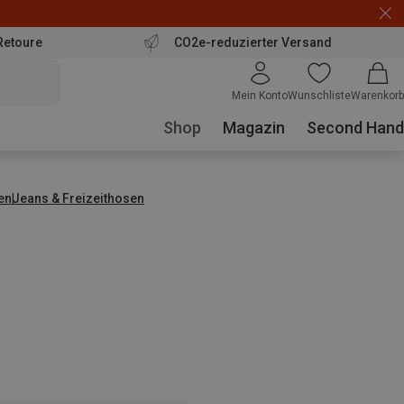
Retoure
CO2e-reduzierter Versand
Mein Konto
Wunschliste
Warenkorb
Shop
Magazin
Second Hand
en
Jeans & Freizeithosen