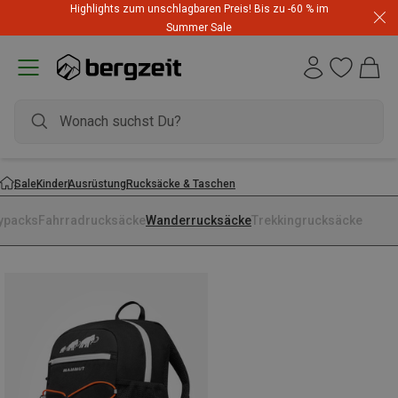
Highlights zum unschlagbaren Preis! Bis zu -60 % im
Summer Sale
Sale
Kinder
Ausrüstung
Rucksäcke & Taschen
ypacks
Fahrradrucksäcke
Wanderrucksäcke
Trekkingrucksäcke