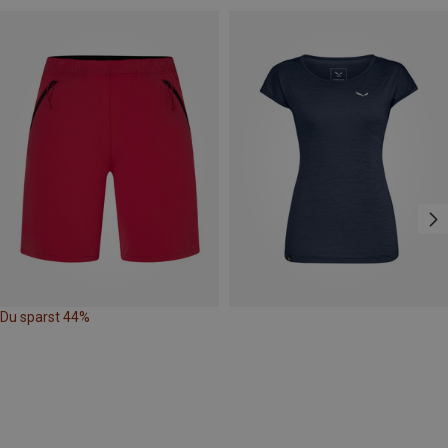
Du sparst 44%