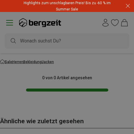
Highlights zum unschlagbaren Preis! Bis zu -60 % im
Dynafit Hammerangebot! Reduzierte Outfits für neue
Summer Sale
Abenteuer
Sale
Herren
Bekleidung
Jacken
0 von 0 Artikel angesehen
Ähnliche wie zuletzt gesehen